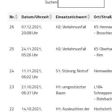
Suchen:
Nr.
Datum/Uhrzeit
Einsatzstichwort
Ort/Straß
26
07.12.2021,
H2: Verkehrsunfall
K5 Hennwe
20:08 Uhr
- Bruschie
25
24.11.2021,
H2: Verkehrsunfall
K5 Oberha
05:26 Uhr
- Kirn
24
11.11.2021,
S1: Störung Notruf
Hennweile
06:02 Uhr
23
21.10.2021,
H1: umgestürzter
L184
06:37 Uhr
Baum
Schneppen
- Rohrbac
22
14.10.2021,
H1: Ausleuchten der
Hochstett