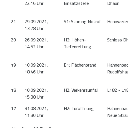
22:16 Uhr
Einsatzstelle
Dhaun
21
29.09.2021,
S1: Störung Notruf
Hennweile
13:28 Uhr
20
26.09.2021,
H3: Höhen-
Schloss D
14:52 Uhr
Tiefenrettung
19
10.09.2021,
B1: Flächenbrand
Hahnenbac
18:46 Uhr
Rudolfsha
18
10.09.2021,
H2: Verkehrsunfall
L182 - L1
15:38 Uhr
17
31.08.2021,
H2: Türöffnung
Hahnenba
11:30 Uhr
Neue Stra