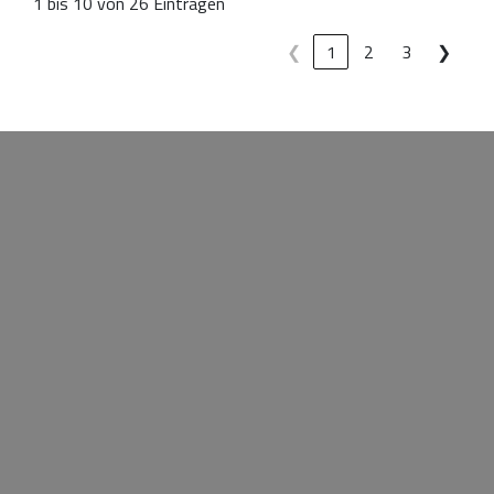
1 bis 10 von 26 Einträgen
❮
1
2
3
❯